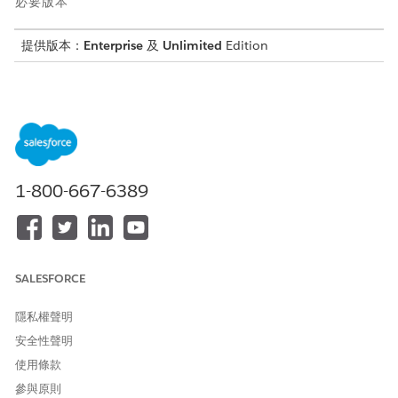
必要版本
提供版本：
Enterprise
及
Unlimited
Edition
業務挑戰
員工在嘗試尋找基本 IT 資訊 (例如密碼要求、VPN 問題等) 時,經常
會遇到高度摩擦。他們必須離開 Slack 中的工作流程,才能瀏覽至個
別的 Knowledge 庫,在該處,他們通常會遇到包含資訊過載的長篇一
般文章。當他們找不到答案時,他們的唯一選擇是建立票證並等候,這
1-800-667-6389
會為常見且可解決的問題建立瓶頸。
解決方案
在 Slack 中要求 Knowledge 可讓員工自行解決問題,藉此解決這些
問題。
SALESFORCE
隨選自助式服務:員工可直接在工作流程中取得其問題的立即回
隱私權聲明
答。
安全性聲明
內容相關與引導式協助:AI 助理可以詢問說明問題,以提供與使用
者特定情況相關的量身打造的逐步指示。
使用條款
顯著的票證偏差:每當員工使用 Knowledge 文章解決問題時,服
參與原則