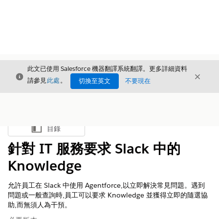
此文已使用 Salesforce 機器翻譯系統翻譯。更多詳細資料
結束
結束
結束
請參見
此處
。
切換至英文
不要現在
目錄
顯示目錄
針對 IT 服務要求 Slack 中的
Knowledge
允許員工在 Slack 中使用 Agentforce,以立即解決常見問題。遇到
問題或一般查詢時,員工可以要求 Knowledge 並獲得立即的隨選協
助,而無須人為干預。