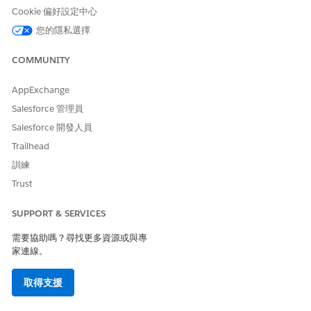
務台的費用會減少一筆,讓人力工作人員可以專注於更複雜且有
Cookie 偏好設定中心
影響力的工作。
您的隱私選擇
您可以透過在 Slack 中設定 Agentforce 來執行此操作。允許存取
您從「IT 員工」範本建立的工作人員,並使其可在「員工服務
COMMUNITY
Slack」應用程式中使用。請參閱在 Slack 中
設定和管理
Agentforce
。
AppExchange
Salesforce 管理員
Salesforce 開發人員
Trailhead
訓練
Trust
SUPPORT & SERVICES
需要協助嗎？尋找更多資源或與專
家連線。
取得支援