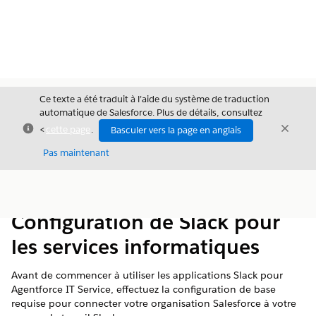
Ce texte a été traduit à l’aide du système de traduction
automatique de Salesforce. Plus de détails, consultez
Fermer
Ferme
<
cette page
.
Basculer vers la page en anglais
Fermer
Pas maintenant
Table des
Afficher la table des matières
matières
Configuration de Slack pour
les services informatiques
Avant de commencer à utiliser les applications Slack pour
Agentforce IT Service, effectuez la configuration de base
requise pour connecter votre organisation Salesforce à votre