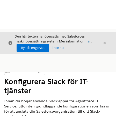
Den här texten har översatts med Salesforces
maskinöversättningssystem. Mer information
här
.
Stäng
Stäng
Stäng
Byt till engelska
Inte nu
Innehållsförteckningar
Visa innehållsförteckning
Konfigurera Slack för IT-
tjänster
Innan du börjar använda Slack-appar för Agentforce IT
Service, utför den grundläggande konfigurationen som krävs
för att ansluta din Salesforce-organisation till ditt Slack-