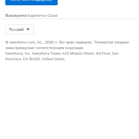
Salesforce в организации
.
Используется
Experience Cloud
Select Org
Русский
ЭТА СТАТЬЯ РЕШИЛА ВАШУ ПРОБЛЕМУ?
Оставьте свой отзыв, чтобы мы могли стать лучше!
© salesforce.com, inc., 2026 гг. Все права защищены. Упомянутые товарные
знаки принадлежат соответствующим владельцам.
Да
Нет
Salesforce, Inc. Salesforce Tower, 415 Mission Street, 3rd Floor, San
Francisco, CA 94105, United States