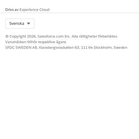
För att konfigurera Salesforce-kanaler i Slack, se
Konfigurera
Drivs av
Experience Cloud
Salesforce-kanaler i din organisation
.
Select Org
Svenska
© Copyright 2026, Salesforce.com Inc. Alla rättigheter förbehålles.
LÖSTE DENNA ARTIKEL DITT PROBLEM?
Varumärken tillhör respektive ägare.
Berätta för oss vad vi kan förbättra!
SFDC SWEDEN AB, Klarabergsviadukten 63, 111 64 Stockholm, Sweden
Ja
Nej