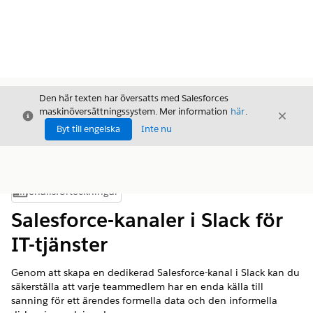
Den här texten har översatts med Salesforces
maskinöversättningssystem. Mer information
här
.
Stäng
Stäng
Stäng
Byt till engelska
Inte nu
Innehållsförteckningar
Visa innehållsförteckning
Salesforce-kanaler i Slack för
IT-tjänster
Genom att skapa en dedikerad Salesforce-kanal i Slack kan du
säkerställa att varje teammedlem har en enda källa till
sanning för ett ärendes formella data och den informella