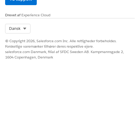
Drevet af
Experience Cloud
Select Org
Dansk
© Copyright 2026, Salesforce.com Inc. Alle rettigheder forbeholdes.
Forskellige varemærker tilhører deres respektive ejere.
salesforce.com Danmark, filial af SFDC Sweden AB. Kampmannsgade 2,
1604 Copenhagen, Denmark
LØSTE DENNE ARTIKEL DIT PROBLEM?
Giv os besked, så vi kan forbedre os!
Ja
Nej