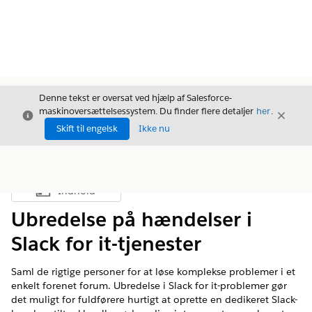
Denne tekst er oversat ved hjælp af Salesforce-
maskinoversættelsessystem. Du finder flere detaljer
her
.
Luk
Luk
Luk
Skift til engelsk
Ikke nu
Indhold
Vis indholdsfortegnelse
Ubredelse på hændelser i
Slack for it-tjenester
Saml de rigtige personer for at løse komplekse problemer i et
enkelt forenet forum. Ubredelse i Slack for it-problemer gør
det muligt for fuldførere hurtigt at oprette en dedikeret Slack-