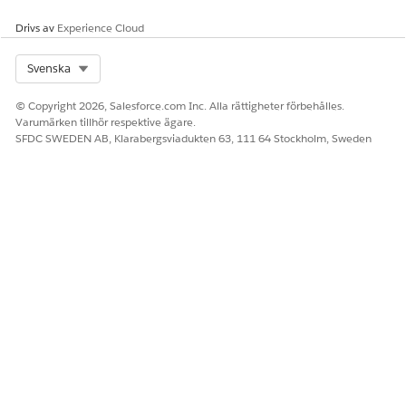
Drivs av
Experience Cloud
Select Org
Svenska
© Copyright 2026, Salesforce.com Inc. Alla rättigheter förbehålles.
Varumärken tillhör respektive ägare.
SFDC SWEDEN AB, Klarabergsviadukten 63, 111 64 Stockholm, Sweden
LÖSTE DENNA ARTIKEL DITT PROBLEM?
Berätta för oss vad vi kan förbättra!
Ja
Nej