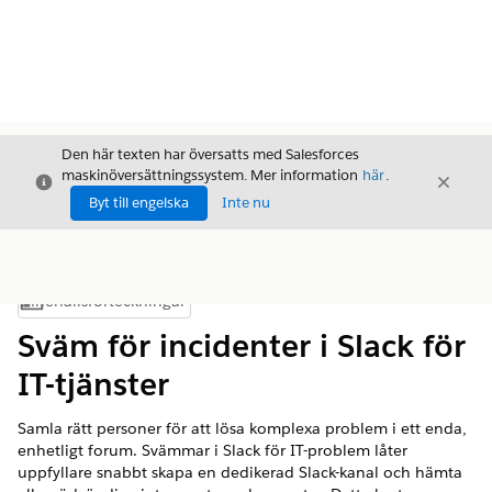
Den här texten har översatts med Salesforces
maskinöversättningssystem. Mer information
här
.
Stäng
Stäng
Stäng
Byt till engelska
Inte nu
Innehållsförteckningar
Visa innehållsförteckning
Sväm för incidenter i Slack för
IT-tjänster
Samla rätt personer för att lösa komplexa problem i ett enda,
enhetligt forum. Svämmar i Slack för IT-problem låter
uppfyllare snabbt skapa en dedikerad Slack-kanal och hämta