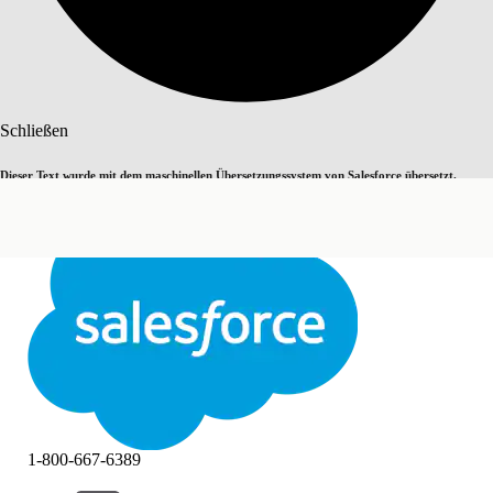
Suche
Schließen
Dieser Text wurde mit dem maschinellen Übersetzungssystem von Salesforce übersetzt.
Zu Englisch wechseln
Nicht jetzt
Weitere Details finden Sie
hier
.
Schließen
Schließen
1-800-667-6389