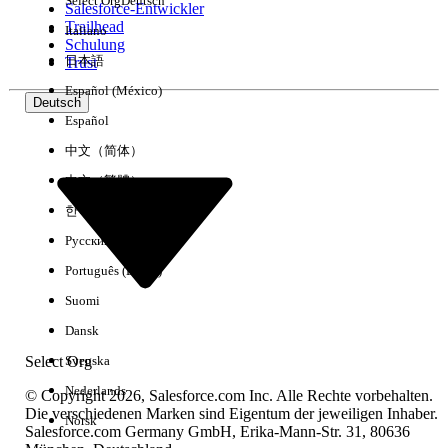
Select Org
Deutsch
Salesforce-Entwickler
Trailhead
Italiano
Erfahrung
Schulung
日本語
Trust
Español (México)
Deutsch
Español
Alle löschen
Fertig
中文（简体）
中文（繁體）
한국어
Русский
Português (Brasil)
Suomi
Dansk
Select Org
Svenska
Nederlands
© Copyright 2026, Salesforce.com Inc. Alle Rechte vorbehalten.
Die verschiedenen Marken sind Eigentum der jeweiligen Inhaber.
Norsk
Salesforce.com Germany GmbH, Erika-Mann-Str. 31, 80636
Keine Ergebnisse