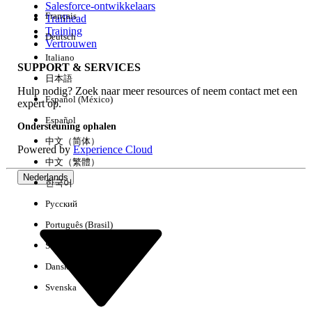
Salesforce-ontwikkelaars
Français
Trailhead
Ervaring
Training
Deutsch
Vertrouwen
Italiano
SUPPORT & SERVICES
日本語
Hulp nodig? Zoek naar meer resources of neem contact met een
Alles wissen
Gereed
Español (México)
expert op.
Español
Ondersteuning ophalen
中文（简体）
Powered by
Experience Cloud
中文（繁體）
Nederlands
한국어
Русский
Português (Brasil)
Suomi
Dansk
Svenska
Geen resultaten