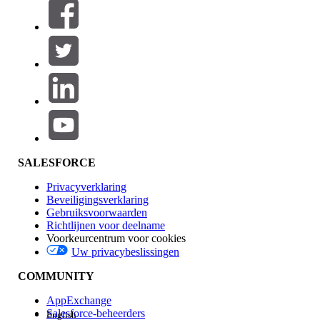
Filters (0)
FILTERS SELECTEREN
Productgebied
Toevoegen
Invloed op functies
SALESFORCE
Privacyverklaring
Beveiligingsverklaring
Gebruiksvoorwaarden
Richtlijnen voor deelname
Voorkeurcentrum voor cookies
Uw privacybeslissingen
Edition
COMMUNITY
AppExchange
Salesforce-beheerders
English