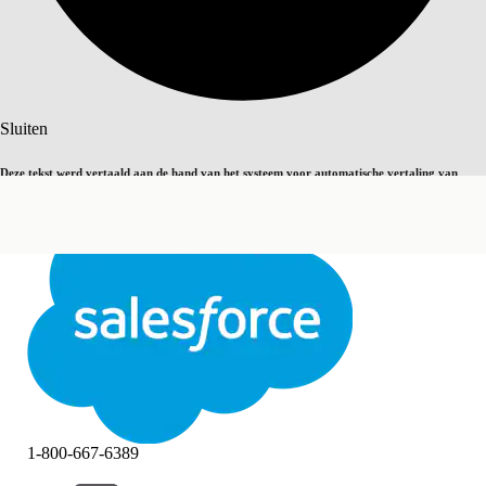
Zoeken
Sluiten
Deze tekst werd vertaald aan de hand van het systeem voor automatische vertaling van
Overschakelen op Engels
Niet nu
Salesforce. U vindt
hier
meer details.
Sluiten
Sluiten
1-800-667-6389