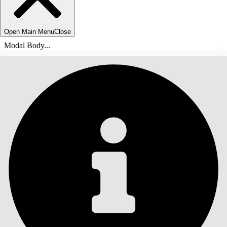
Open Main Menu
Close
Modal Body...
INHOUDSOPGAVE
Zoeken
Inhoudsopgave
weergeven
Inhoudsopgave