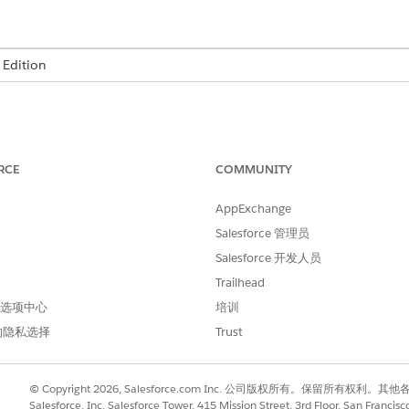
Edition
下文切换的重大挑战。他们必须在与团队协作的 Slack 和单
RCE
COMMUNITY
率很低，并且分散了他们的注意力。
AppExchange
Salesforce 管理员
行者从单一窗格工作。
Salesforce 开发人员
Trailhead
的整个生命周期，包括更改状态、重新分配工单，并直接从进行讨论的 Sl
的应用程序之间切换的需要，履行者可以更快地处理更新和管理他们的队
 首选项中心
培训
的隐私选择
Trust
© Copyright 2026, Salesforce.com Inc. 公司版权所有。保留所
Salesforce, Inc. Salesforce Tower, 415 Mission Street, 3rd Floor, San Francis