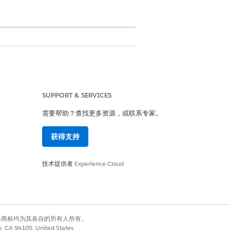
独的入口网站之间移动，以便对票证执行
SUPPORT & SERVICES
需要帮助？查找更多资源，或联系专家。
获得支持
ack 渠道添加备注。
技术提供者
Experience Cloud
列，使他们能够处理更大的工作量并将更多
有权利。其他各商标均为其各自的所有人所有。
co, CA 94105, United States