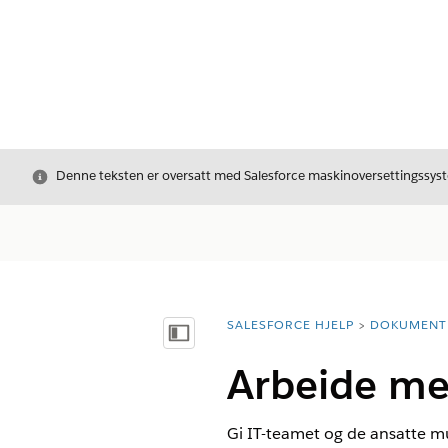
Avslutt
Denne teksten er oversatt med Salesforce maskinoversettingssyste
SALESFORCE HJELP
DOKUMENT
Du er her:
Vis innholdsfortegnelse
Arbeide med
Gi IT-teamet og de ansatte mul