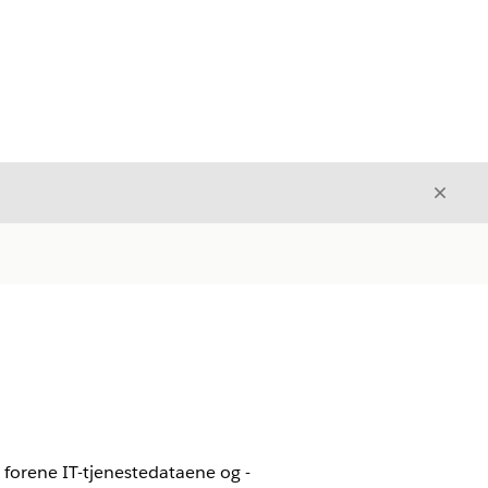
Avslut
Avslutt
å forene IT-tjenestedataene og -