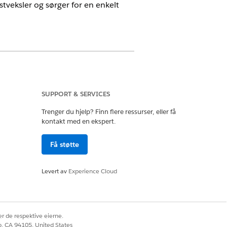
tveksler og sørger for en enkelt
SUPPORT & SERVICES
 problem eller for generelle spørsmål,
Trenger du hjelp? Finn flere ressurser, eller få
blanding.
kontakt med en ekspert.
Få støtte
eduserer friksjon og sikrer at IT-teamet
e Agentforce eller en
Levert av
Experience Cloud
otta proaktive oppdateringer direkte i
tøtteopplevelse for alle.
r de respektive eierne.
co, CA 94105, United States