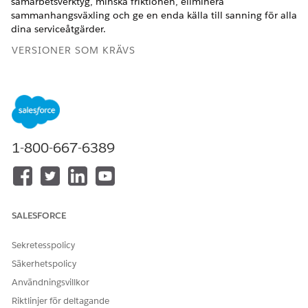
samarbetsverktyg, minska friktionen, eliminera
sammanhangsväxling och ge en enda källa till sanning för alla
dina serviceåtgärder.
VERSIONER SOM KRÄVS
Tillgängliga i: Lightning Experience
Tillgängliga i:
Enterprise
,
Performance
och
Unlimited
Editions med Agentforce IT Service.
1-800-667-6389
Begär Knowledge i Slack för IT-tjänster
Lös vanliga problem direkt genom att låta anställda
använda Agentforce i Slack. När anställda stöter på ett
problem eller har allmänna frågor kan de begära
Knowledge och få omedelbar hjälp på begäran utan
SALESFORCE
mänsklig inblandning.
Rapportera problem i Slack för IT-tjänster
Sekretesspolicy
Medarbetare kan snabbt och enkelt rapportera problem
Säkerhetspolicy
utan att lämna sitt Slack-flöde, vilket minskar friktionen
Användningsvillkor
och säkerställer att IT-teamet får den information de
behöver från första början. Rapportera problem i appen
Riktlinjer för deltagande