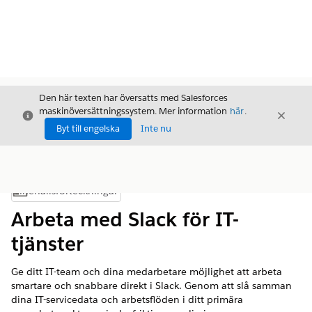
Den här texten har översatts med Salesforces
maskinöversättningssystem. Mer information
här
.
Stäng
Stäng
Stäng
Byt till engelska
Inte nu
Innehållsförteckningar
Visa innehållsförteckning
Arbeta med Slack för IT-
tjänster
Ge ditt IT-team och dina medarbetare möjlighet att arbeta
smartare och snabbare direkt i Slack. Genom att slå samman
dina IT-servicedata och arbetsflöden i ditt primära