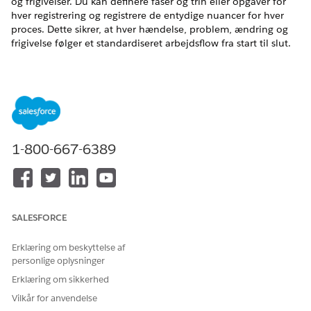
og frigivelser. Du kan definere faser og trin eller opgaver for
hver registrering og registrere de entydige nuancer for hver
proces. Dette sikrer, at hver hændelse, problem, ændring og
frigivelse følger et standardiseret arbejdsflow fra start til slut.
Hvis du vil vide mere om foruddefinerede fasedefinitioner for
ændringsanmodning, kan du se
Faseadministration for
ændringsanmodninger i it-tjenester
.
Eksempel
John, systemadministratoren, ønsker at oprette en
1-800-667-6389
fasedefinition for en hændelsesregistrering.
Først skal han sikre, at faseadministration er aktiveret i sin
organisation.
SALESFORCE
Erklæring om beskyttelse af
personlige oplysninger
Erklæring om sikkerhed
Vilkår for anvendelse