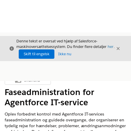
Denne tekst er oversat ved hjælp af Salesforce-
maskinoversættelsessystem. Du finder flere detaljer
her
.
Luk
Luk
Luk
Skift til engelsk
Ikke nu
Indhold
Vis indholdsfortegnelse
Faseadministration for
Agentforce IT-service
Oplev forbedret kontrol med Agentforce IT-services
faseadministration og guidede overgange, der organiserer en
tydelig rejse for hændelser, problemer, ændringsanmodninger