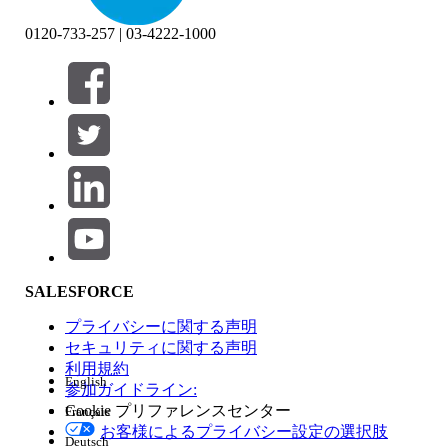
0120-733-257 | 03-4222-1000
絞り込み条件 (0)
絞り込み条件を選択
追加
製品エリア
SALESFORCE
機能の影響
プライバシーに関する声明
セキュリティに関する声明
利用規約
English
参加ガイドライン:
Cookie プリファレンスセンター
Français
エディション
お客様によるプライバシー設定の選択肢
Deutsch