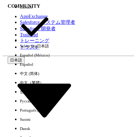
COMMUNITY
Italiano
AppExchange
Salesforce システム管理者
Salesforce 開発者
環境
Trailhead
トレーニング
Select Org
日本語
トラスト
Español (México)
日本語
Español
すべてクリア
完了
中文 (简体)
中文（繁體）
한국어
Русский
Português (Brasil)
Suomi
Dansk