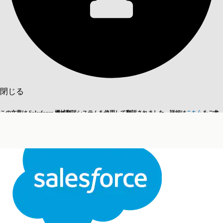
目次を表示
目次
検索
閉じる
この文章は Salesforce 機械翻訳システムを使用して翻訳されました。詳細は
こちら
をご参
英語に切り替える
今はしません
照ください。
閉じる
閉じる