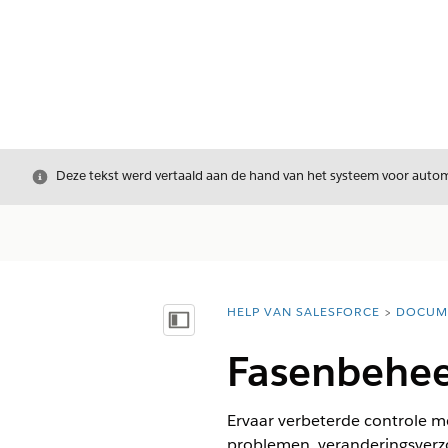
Sluiten
Deze tekst werd vertaald aan de hand van het systeem voor automa
HELP VAN SALESFORCE
DOCUM
U bent hier:
Inhoudsopgave weergeven
Fasenbeheer
Ervaar verbeterde controle m
problemen, veranderingsverzo