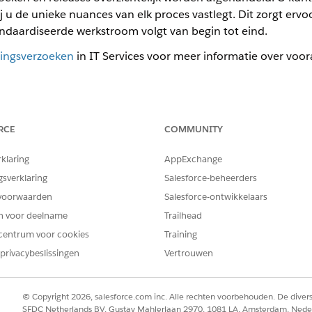
j u de unieke nuances van elk proces vastlegt. Dit zorgt ervo
andaardiseerde werkstroom volgt van begin tot eind.
ingsverzoeken
in IT Services voor meer informatie over voora
RCE
COMMUNITY
il een fasedefinitie maken voor een incidentrecord.
dat Fasenbeheer is ingeschakeld in zijn organisatie.
rklaring
AppExchange
gsverklaring
Salesforce-beheerders
voorwaarden
Salesforce-ontwikkelaars
en voor deelname
Trailhead
centrum voor cookies
Training
privacybeslissingen
Vertrouwen
© Copyright 2026, salesforce.com inc. Alle rechten voorbehouden. De dive
SFDC Netherlands BV, Gustav Mahlerlaan 2970, 1081 LA, Amsterdam, Nede