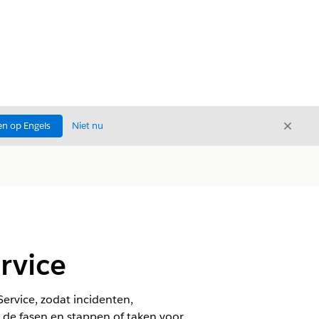
Sluite
n op Engels
Niet nu
Sluiten
rvice
ervice, zodat incidenten,
 de fasen en stappen of taken voor