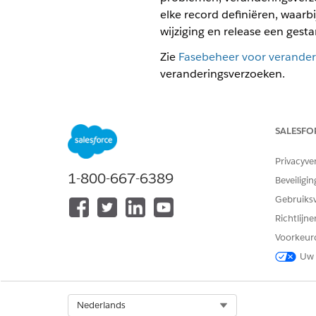
elke record definiëren, waarbi
wijziging en release een gest
Zie
Fasebeheer voor verander
veranderingsverzoeken.
Voorbeeld
SALESFO
John, de systeembeheerder, w
Eerst moet hij ervoor zorgen 
Privacyve
1-800-667-6389
Beveiligin
Gebruiks
Richtlijn
Voorkeur
Uw 
Select Org
Nederlands