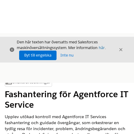
Den här texten har översatts med Salesforces
maskinöversättningssystem. Mer information
här
.
Stäng
Stäng
Stäng
Byt till engelska
Inte nu
Innehållsförteckningar
Visa innehållsförteckning
Fashantering för Agentforce IT
Service
Upplev utökad kontroll med Agentforce IT Services
fashantering och guidade övergångar, som orkestrerar en
tydlig resa för incidenter, problem, ändringsbegäranden och