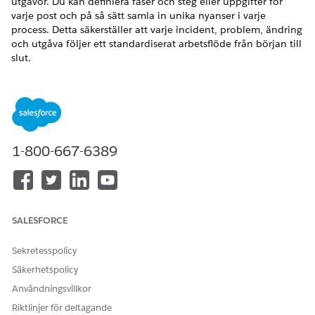
utgåvor. Du kan definiera faser och steg eller uppgifter för
varje post och på så sätt samla in unika nyanser i varje
process. Detta säkerställer att varje incident, problem, ändring
och utgåva följer ett standardiserat arbetsflöde från början till
slut.
Mer information om fördefinierade fasdefinitioner för
ändringsbegäran finns i
Fashantering för ändringsbegäranden
i IT-tjänster
.
Exempel
1-800-667-6389
John, systemadministratören, vill skapa en fasdefinition för en
incidentpost.
Först måste han se till att Fashantering är aktiverat i hans
organisation.
SALESFORCE
Sekretesspolicy
Säkerhetspolicy
Användningsvillkor
Riktlinjer för deltagande