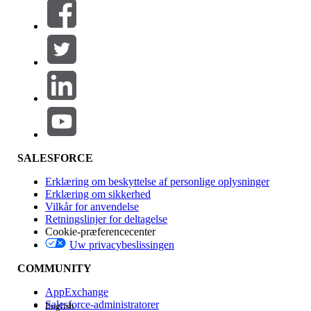
Filtrer efter (0)
VÆLG FILTRE
Tilføj
Produktområde
Funktionspåvirkning
SALESFORCE
Erklæring om beskyttelse af personlige oplysninger
Erklæring om sikkerhed
Vilkår for anvendelse
Retningslinjer for deltagelse
Cookie-præferencecenter
Uw privacybeslissingen
Version
COMMUNITY
AppExchange
Salesforce-administratorer
English