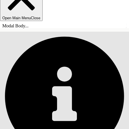
Open Main Menu
Close
Modal Body...
INDHOLD
Søg
Vis indholdsfortegnelse
Indhold