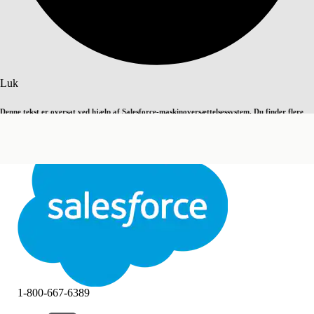
Søg
Luk
Denne tekst er oversat ved hjælp af Salesforce-maskinoversættelsessystem. Du finder flere
Skift til engelsk
Ikke nu
detaljer
her
.
Luk
Luk
1-800-667-6389