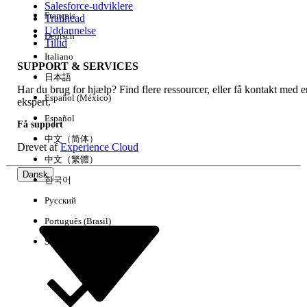
Salesforce-udviklere
Français
Trailhead
Experience
Uddannelse
Deutsch
Tillid
Italiano
SUPPORT & SERVICES
日本語
Har du brug for hjælp? Find flere ressourcer, eller få kontakt med e
Ryd alle
Udført
Español (México)
ekspert.
Español
Få support
中文（简体）
Drevet af
Experience Cloud
中文（繁體）
Dansk
한국어
Русский
Português (Brasil)
Suomi
Ingen resultater