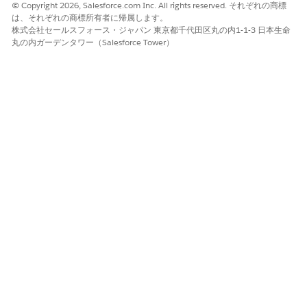
© Copyright 2026, Salesforce.com Inc. All rights reserved. それぞれの商標
は、それぞれの商標所有者に帰属します。
Knowledge Article Association (ナレッジ記事の関連付
株式会社セールスフォース・ジャパン 東京都千代田区丸の内1-1-3 日本生命
け)
丸の内ガーデンタワー（Salesforce Tower）
サービス プロセスをKnowledge記事に関連付けることができま
す。これにより、ユーザーはKnowledgeベースエントリから直接
要求を検出して起動できるため、ソリューションの学習から対応
するアクションの開始への移行が合理化されます。
この記事で問題は解決されましたか?
ご意見をお待ちしております。
はい
いいえ