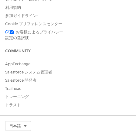
データモデルを選択することで、サービス要求でケース、インシ
利用規約
デント、またはサービス要求レコードを生成するかどうかをアン
カーエンティティとして定義できます。これは、適切な履行ワー
参加ガイドライン:
クフローを通じて標準要求とインシデントに適切なレベルのサポ
Cookie プリファレンスセンター
ートを提供できるため、IT サービスにとって非常に重要なステッ
プです。たとえば、ラップトップの要求などの標準要求のサービ
お客様によるプライバシー
設定の選択肢
ス要求レコード、請求の紛争などの問い合わせのケースレコー
ド、VPN が機能していないなどの休憩レポートのインシデントレ
コードを使用して、適切なサポートを提供できます。
COMMUNITY
受入フォーム設定
AppExchange
Salesforce システム管理者
カタログでは、ユーザーから必要なすべての情報を収集するため
の画面フローまたは OmniScript を介した構造化された取り込み
Salesforce 開発者
がサポートされています。この受入により、効率的なトリアージ
Trailhead
と履行のために正確なデータキャプチャされます。
トレーニング
履行フロー
トラスト
プロセスの複雑さに応じて、フローまたはフローオーケストレー
ターを使用して自動履行をサービスプロセスに含めることができ
Select Org
日本語
ます。このフローは、複数ステップの IT サービス提供ワークフロ
ーの実行を自動化します。