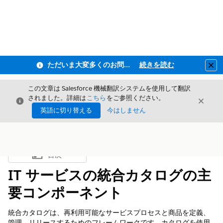
ただいま大変多くのお問い合わせをいただいており、ご連絡までにお時間を頂戴しております
続きを読む
Clo
この文章は Salesforce 機械翻訳システムを使用して翻訳
されました。詳細は
こちら
をご参照ください。
閉じる
閉じ
閉じる
英語に切り替える
今はしません
目次
目次を表示
IT サービスの統合カタログの主
要コンポーネント
統合カタログは、再利用可能なサービスプロセスと商品を定義、
管理、リリースするためのフレームワークです。カタログを使用