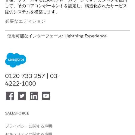
して、そのコアコンポーネントを設定し、構造化されたサービス
提供システムを構築します。
必要なエディション
使用可能なインターフェース: Lightning Experience
使用可能なエディション: Agentforce IT Service が付属する
Enterprise
Edition、
Performance
Edition、および
Unlimited
Edition。
サービスプロセス
0120-733-257 | 03-
4222-1000
これらは、ラップトップの要求など、サービスを提供する構造化
されたワークフローを表すコアビルディングブロックです。各プ
ロセスを Product2 レコードとしてモデル化し、複数のカタログ
項目で再利用できます。
SALESFORCE
アンカーエンティティ
ユーザーが要求を送信すると、サービスプロセスによってアンカ
プライバシーに関する声明
ーエンティティが作成されます。サービスプロセス定義時に対象
セキュリティに関する声明