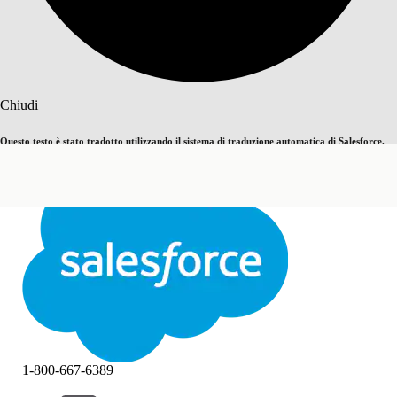
Cerca
Chiudi
Questo testo è stato tradotto utilizzando il sistema di traduzione automatica di Salesforce.
Passa all'inglese
Non ora
Ulteriori dettagli sono disponibili
qui
.
Chiudi
Chiudi
1-800-667-6389