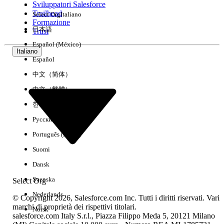
Sviluppatori Salesforce
Trailhead
Select Org
Italiano
Esperienza
Formazione
日本語
Trust
Español (México)
Italiano
Español
Cancella tutto
Chiudi
中文（简体）
中文（繁體）
한국어
Русский
Português (Brasil)
Suomi
Dansk
Svenska
Select Org
Nederlands
© Copyright 2026, Salesforce.com Inc. Tutti i diritti riservati. Vari
marchi di proprietà dei rispettivi titolari.
Norsk
salesforce.com Italy S.r.l., Piazza Filippo Meda 5, 20121 Milano
Nessun risultato