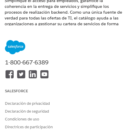
Simplifique el acceso para empleados, garantice la
coherencia en la entrega de servicios y simplifique los
procesos de realización backend. Como una única fuente de
verdad para todas las ofertas de TI, el catálogo ayuda a las
organizaciones a gestionar su cartera de servicios de forma
más eficiente.
EDICIONES NECESARIAS
Disponible en: Lightning Experience
1-800-667-6389
Disponible en: Ediciones
Enterprise
,
Performance
y
Unlimited
con Agentforce IT Service.
Para comprender cómo Catálogo unificado puede ayudar a
solicitar y entregar servicios de TI, consulte
Caso de uso
de
SALESFORCE
solicitud de activo de TI de Catálogo unificado.
Configurar Catálogo unificado para servicios de TI
Declaración de privacidad
Revise los pasos para configurar el Catálogo unificado de
Declaración de seguridad
modo que pueda definir los procesos de servicio
correctamente y proporcionar a los usuarios el acceso
Condiciones de uso
necesario. Utilice la aplicación Catálogo unificado para
Directrices de participación