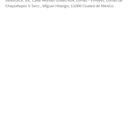
Salesforce, Inc. Calle Montes Urales 424, Lomas - Virreyes, Lomas de
¡Háganos saber cómo podemos mejorar!
Chapultepec V Secc., Miguel Hidalgo, 11000 Ciudad de México
Sí
No