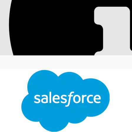
Catalogo unificato p
Standardizzare l'erogazione dei servizi IT utilizzando 
un'unica visualizzazione organizzata. Semplificare l
semplificare i processi di evasione del backend. Com
organizzazioni di gestire il proprio portafoglio di se
Versioni (Edition) richieste
Disponibile nelle versioni: Lightning Experience
Disponibile in:
Enterprise
Edition,
Performance
Ed
Per capire in che modo il Catalogo unificato può esse
asset IT catalogo unificato.
Impostazione del Catalogo unificato per i servizi I
Rivedere i passaggi per impostare e configurare il 
fornire agli utenti l'accesso necessario. Utilizzare 
Componenti chiave del Catalogo unificato per i ser