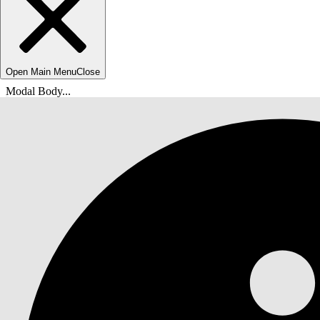
Open Main Menu
Close
Modal Body...
Ti trovi qui:
Guida di Salesforce
Documenti
Servizio IT Agentforce