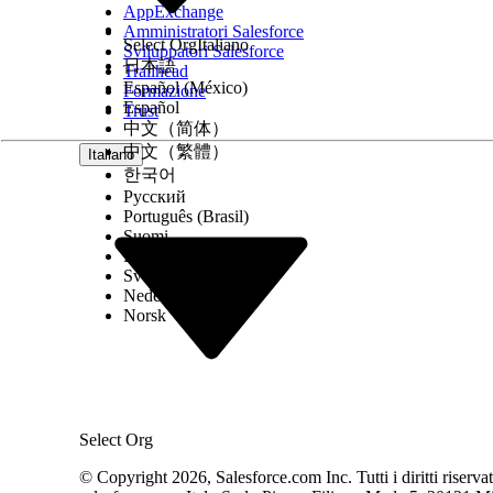
AppExchange
Amministratori Salesforce
Select Org
Italiano
Sviluppatori Salesforce
日本語
Trailhead
Español (México)
Formazione
Español
Trust
中文（简体）
中文（繁體）
Italiano
한국어
Русский
Português (Brasil)
Suomi
Dansk
Svenska
Nederlands
Norsk
Select Org
© Copyright 2026, Salesforce.com Inc. Tutti i diritti riservati.