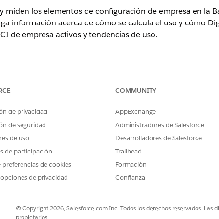
y miden los elementos de configuración de empresa en la Ba
 información acerca de cómo se calcula el uso y cómo Digit
CI de empresa activos y tendencias de uso.
ence
RCE
COMMUNITY
rise
,
Performance
y
Unlimited
con Agentforce IT Service que tiene
ón de privacidad
AppExchange
ermite a las organizaciones gestionar elementos de configuración 
ón de seguridad
Administradores de Salesforce
icar elementos de configuración.
nes de uso
Desarrolladores de Salesforce
ión para CMDB Enterprise
es de participación
Trailhead
 de configuración empresarial activos utilizando una ventana de act
 preferencias de cookies
Formación
 opciones de privacidad
Confianza
© Copyright 2026, Salesforce.com Inc. Todos los derechos reservados. Las d
PROBLEMA?
propietarios.