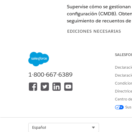
Supervise cómo se gestionan 
configuración (CMDB). Obtenga
seguimiento de recuentos de 
EDICIONES NECESARIAS
Disponible en: Lightning Experi
SALESFO
Disponible en: Ediciones
Enterp
Declaraci
Empresa de CMDB
1-800-667-6389
La licencia CMDB Enterprise p
Declaraci
basadas en el uso para cualif
Condicio
Consideraciones de facturac
Directric
Salesforce mide los elementos
Centro de
máximo en Digital Wallet.
Sus
Select Org
Español
¿RESOLVIÓ ESTE ARTÍCULO SU 