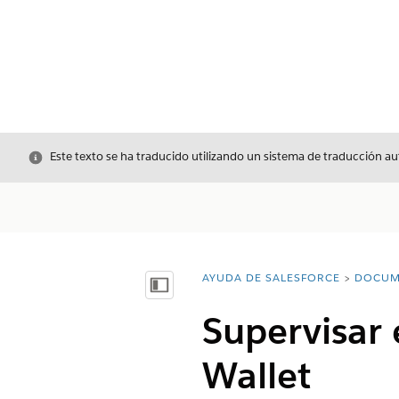
Cerrar
Este texto se ha traducido utilizando un sistema de traducción a
AYUDA DE SALESFORCE
DOCUM
Usted está aquí:
Mostrar índice de materias
Supervisar 
Wallet