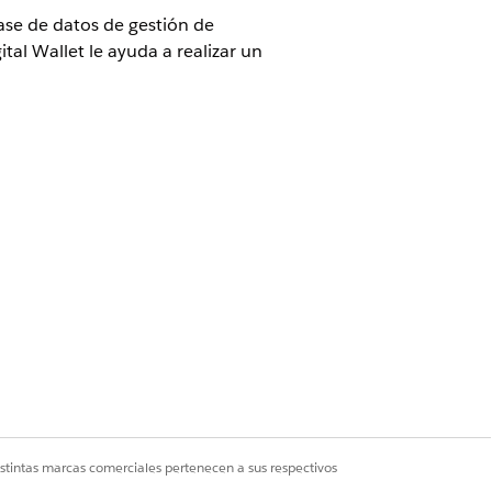
se de datos de gestión de
al Wallet le ayuda a realizar un
n CMDB y Service Graph activados.
(CI) empresariales y aplica mediciones
ividad deslizante y refleja el uso
istintas marcas comerciales pertenecen a sus respectivos