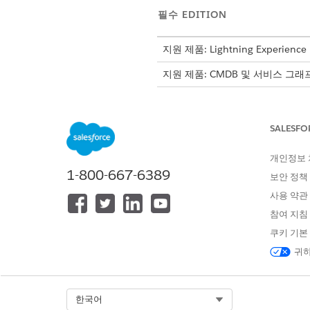
필수 EDITION
지원 제품: Lightning Experience
지원 제품: CMDB 및 서비스 그래프
CMDB 엔터프라이즈
CMDB Enterprise 라이
SALESFO
습니다.
CMDB Enterprise의 청구 고려
개인정보
Salesforce는 롤링 활동 창을
1-800-667-6389
보안 정책
사용 약관
참여 지침
쿠키 기본
이 기사를 통해 문제를 해결했습니까
개선을 위한 의견을 보내주세요.
귀하
Select Org
한국어