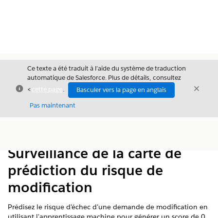
Ce texte a été traduit à l’aide du système de traduction
automatique de Salesforce. Plus de détails, consultez
Fermer
Ferme
<
cette page
.
Basculer vers la page en anglais
Fermer
Pas maintenant
Table des
Afficher la table des matières
matières
Surveillance de la carte de
prédiction du risque de
modification
Prédisez le risque d'échec d'une demande de modification en
utilisant l'apprentissage machine pour générer un score de 0