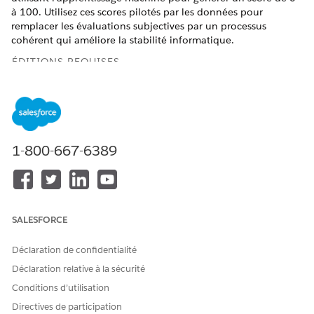
à 100. Utilisez ces scores pilotés par les données pour
remplacer les évaluations subjectives par un processus
cohérent qui améliore la stabilité informatique.
ÉDITIONS REQUISES
Disponible avec : Lightning Experience
Disponible avec : les éditions
Enterprise
et
Unlimited
avec
le complément Einstein pour les services TI et le
complément Accélérateur IA pour les services TI.
1-800-667-6389
Dans le Lanceur d'application, recherchez et sélectionnez
Demandes de modification
.
Dans la page Demandes de modification, ouvrez un
enregistrement.
SALESFORCE
Dans un enregistrement de demande de modification,
accédez à la carte Change Risk Score dans le panneau
Déclaration de confidentialité
latéral.
Déclaration relative à la sécurité
La carte Change Risk Score affiche la probabilité d'échec
Conditions d’utilisation
d'une demande de modification.
Examinez le score prédit pour déterminer le niveau de
Directives de participation