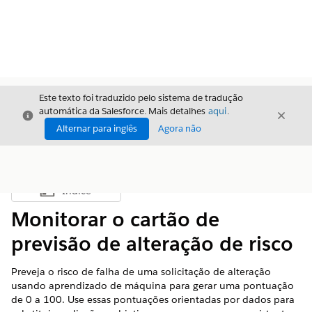
Este texto foi traduzido pelo sistema de tradução
automática da Salesforce. Mais detalhes
aqui
.
Fechar
Fecha
Fechar
Alternar para inglês
Agora não
Índice
Mostrar índice
Monitorar o cartão de
previsão de alteração de risco
Preveja o risco de falha de uma solicitação de alteração
usando aprendizado de máquina para gerar uma pontuação
de 0 a 100. Use essas pontuações orientadas por dados para