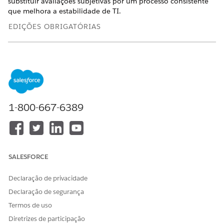
substituir avaliações subjetivas por um processo consistente
que melhora a estabilidade de TI.
EDIÇÕES OBRIGATÓRIAS
Disponível em: Lightning Experience
Disponível em: Edições
Enterprise
e
Unlimited
com o
complemento Einstein para serviços de TI e o
complemento Acelerador de IA para serviços de TI.
1-800-667-6389
No Iniciador de aplicativos, localize e selecione
solicitações de alteração
.
Na página Solicitações de alteração, abra um registro.
Em um registro de solicitação de alteração, navegue até o
cartão Pontuação de risco de alteração no painel lateral.
SALESFORCE
O cartão Pontuação de risco de alteração exibe a
probabilidade de que uma solicitação de alteração falhe.
Declaração de privacidade
Revise a pontuação prevista para determinar o nível de
risco. Por exemplo, uma pontuação de 33,35 indica um
Declaração de segurança
risco moderado de falha de solicitação de alteração.
Termos de uso
Na lista Principais preditores, identifique os fatores que
Diretrizes de participação
influenciam a pontuação. Previsores comuns incluem: