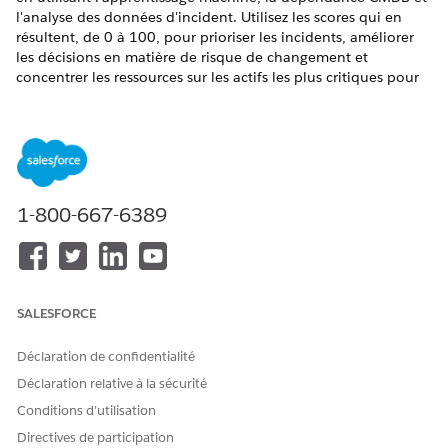
l'analyse des données d'incident. Utilisez les scores qui en
résultent, de 0 à 100, pour prioriser les incidents, améliorer
les décisions en matière de risque de changement et
concentrer les ressources sur les actifs les plus critiques pour
l'entreprise.
ÉDITIONS REQUISES
Disponible avec : Lightning Experience
1-800-667-6389
Disponible avec : les éditions
Enterprise
et
Unlimited
avec
le complément Einstein pour les services TI et le
complément Accélérateur IA pour les services TI.
Dans le Lanceur d'application, recherchez et sélectionnez
Incidents
ou
Demandes de modification
ou
CMDB et
SALESFORCE
Graphique
de service.
Ouvrez un incident, une demande de modification ou un
Déclaration de confidentialité
enregistrement d'élément de configuration.
Déclaration relative à la sécurité
Dans une page d'enregistrement d'incident, de demande
Conditions d’utilisation
de modification ou d'élément de configuration, accédez à
la carte Score de criticité de l'élément de configuration
Directives de participation