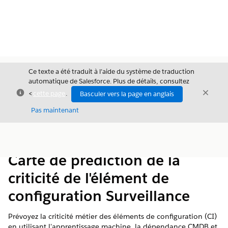
Ce texte a été traduit à l’aide du système de traduction
automatique de Salesforce. Plus de détails, consultez
Fermer
Ferme
<
cette page
.
Basculer vers la page en anglais
Fermer
Pas maintenant
Table des
Afficher la table des matières
matières
Carte de prédiction de la
criticité de l'élément de
configuration Surveillance
Prévoyez la criticité métier des éléments de configuration (CI)
en utilisant l'apprentissage machine, la dépendance CMDB et