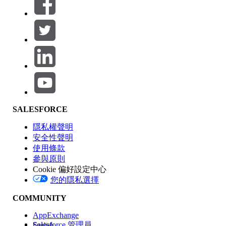
篩選器 (0)
選取篩選
新增
產品區域
SALESFORCE
功能影響
隱私權聲明
安全性聲明
使用條款
參與原則
Cookie 偏好設定中心
版本
您的隱私選擇
COMMUNITY
AppExchange
Salesforce 管理員
English