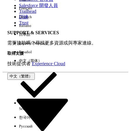
Salesforce 開發人員
Français
經驗
Trailhead
訓練
Deutsch
Trust
Italiano
SUPPORT & SERVICES
日本語
全部清除
完成
需要協助嗎？尋找更多資源或與專家連線。
Español (México)
Español
取得支援
中文（简体）
技術提供者
Experience Cloud
中文（繁體）
Select Org
中文（繁體）
한국어
Русский
沒有結果