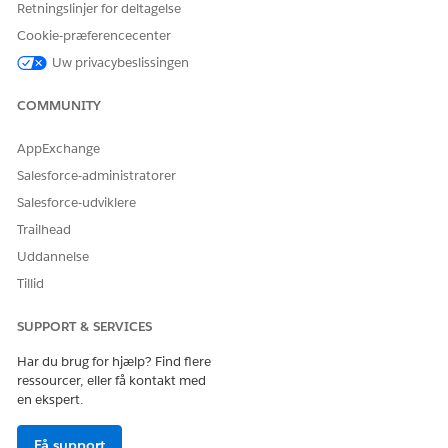
Retningslinjer for deltagelse
Se
Brug Enterprise Knowledge-komponenten
for at få
Cookie-præferencecenter
oplysninger om, hvordan du søger efter, får vist et eksempel
Uw privacybeslissingen
på og interagerer med Enterprise Knowledge-artikler.
COMMUNITY
AppExchange
LØSTE DENNE ARTIKEL DIT PROBLEM?
Salesforce-administratorer
Giv os besked, så vi kan forbedre os!
Salesforce-udviklere
Ja
Nej
Trailhead
Uddannelse
Tillid
SUPPORT & SERVICES
Har du brug for hjælp? Find flere
ressourcer, eller få kontakt med
en ekspert.
Få support