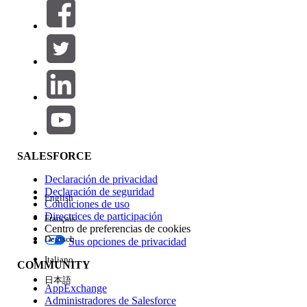
Filtros (0)
SELECCIONAR FILTROS
Agregar
Área de productos
Repercusión de función
SALESFORCE
Declaración de privacidad
Declaración de seguridad
English
Condiciones de uso
Directrices de participación
Français
Centro de preferencias de cookies
Deutsch
Sus opciones de privacidad
Edición
Italiano
COMMUNITY
日本語
AppExchange
Administradores de Salesforce