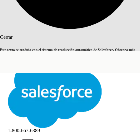
Buscar
Cerrar
Este texto se tradujo con el sistema de traducción automática de Salesforce. Obtenga más
Cambiar a inglés
Ahora no
detalles
aquí
.
Cerrar
Cerrar
1-800-667-6389