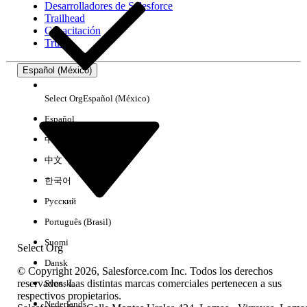
Desarrolladores de Salesforce
Trailhead
Experiencia
Capacitación
Trust
Español (México)
Borrar todo
Listo
Select Org
Español (México)
Español
中文（简体）
中文（繁體）
한국어
Русский
Português (Brasil)
Suomi
Select Org
Dansk
© Copyright 2026, Salesforce.com Inc. Todos los derechos
reservados. Las distintas marcas comerciales pertenecen a sus
Svenska
respectivos propietarios.
No hay resultados
Nederlands