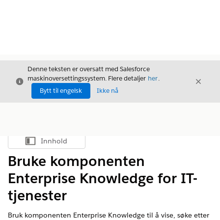
Denne teksten er oversatt med Salesforce
maskinoversettingssystem. Flere detaljer
her
.
Avslutt
Avslut
Avslutt
Bytt til engelsk
Ikke nå
Innhold
Vis innholdsfortegnelse
Bruke komponenten
Enterprise Knowledge for IT-
tjenester
Bruk komponenten Enterprise Knowledge til å vise, søke etter