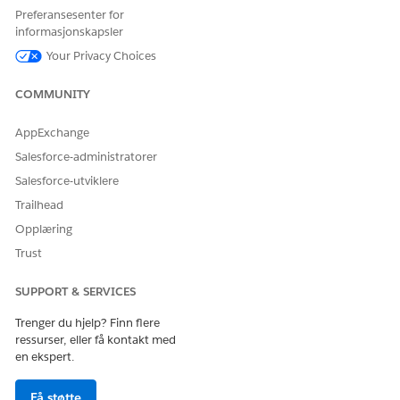
vises i den relaterte listen
Enterprise Knowledge-artikler
.
Preferansesenter for
informasjonskapsler
Se
Bruk Enterprise Knowledge-komponenten
for å få detaljer
om hvordan du søker etter, forhåndsviser og engasjerer deg i
Your Privacy Choices
Enterprise Knowledge-artikler.
COMMUNITY
AppExchange
HJALP DENNE ARTIKKELEN MED Å LØSE PROBLEMET DITT?
Salesforce-administratorer
La oss få vite det slik at vi kan forbedre!
Salesforce-utviklere
Ja
Nei
Trailhead
Opplæring
Trust
SUPPORT & SERVICES
Trenger du hjelp? Finn flere
ressurser, eller få kontakt med
en ekspert.
Få støtte