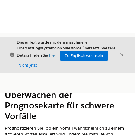
Dieser Text wurde mit dem maschinellen
Übersetzungssystem von Salesforce übersetzt. Weitere
Schließen
Schli
Details finden Sie
hier
.
Zu Englisch wechseln
Schließ
Nicht jetzt
Inhalt
Inhalt anzeigen
Überwachen der
Prognosekarte für schwere
Vorfälle
Prognostizieren Sie, ob ein Vorfall wahrscheinlich zu einem
größeren Vorfall eskaliert wird, indem Sie mithilfe von