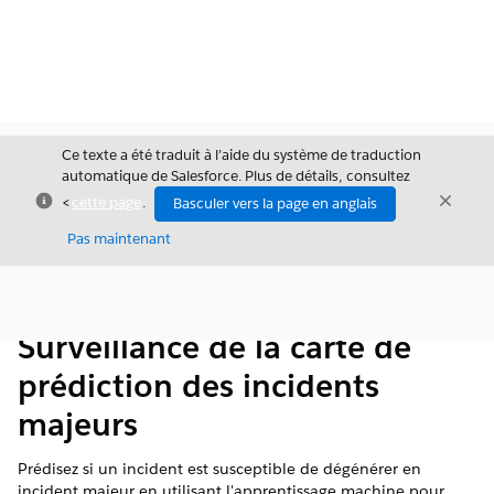
Ce texte a été traduit à l’aide du système de traduction
automatique de Salesforce. Plus de détails, consultez
Fermer
Ferme
<
cette page
.
Basculer vers la page en anglais
Fermer
Pas maintenant
Table des
Afficher la table des matières
matières
Surveillance de la carte de
prédiction des incidents
majeurs
Prédisez si un incident est susceptible de dégénérer en
incident majeur en utilisant l'apprentissage machine pour