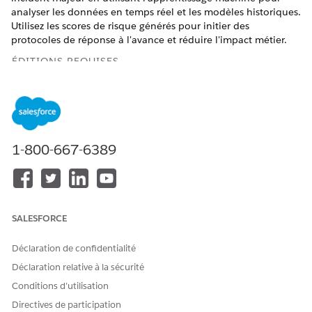
analyser les données en temps réel et les modèles historiques.
Utilisez les scores de risque générés pour initier des
protocoles de réponse à l'avance et réduire l'impact métier.
ÉDITIONS REQUISES
Disponible avec : Lightning Experience
Disponible avec : les éditions
Enterprise
et
Unlimited
avec
le complément Einstein pour les services TI et le
complément Accélérateur IA pour les services TI.
1-800-667-6389
Dans le Lanceur d'application, recherchez et sélectionnez
Incidents
.
Dans la page Incidents, ouvrez un enregistrement.
Dans un enregistrement d'incident, accédez à la carte
SALESFORCE
Score des incidents majeurs dans le panneau latéral.
La carte Score des incidents majeurs affiche la probabilité
Déclaration de confidentialité
que l'incident dégénère en incident majeur.
Déclaration relative à la sécurité
Examinez la probabilité prédite pour évaluer le niveau de
Conditions d’utilisation
risque, où un score de 0,08 indique un risque très faible
et un score de 98,28 indique un risque élevé d'escalade.
Directives de participation