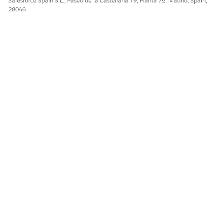
Salesforce Spain S.L., Paseo de la Castellana 79, Planta 7ª, Madrid, Spain,
28046
¿RESOLVIÓ ESTE ARTÍCULO SU PROBLEMA?
¡Háganos saber cómo podemos mejorar!
Sí
No