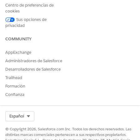
desencadenaron cuando se creó el registro.
Centro de preferencias de
En el registro, amplíe cada sección de acción en la tarjeta
cookies
Asistencia proactiva.
Sus opciones de
Revise el análisis detallado para comprender las
privacidad
perspectivas del registro.
Actualice las acciones del agente para obtener la
COMMUNITY
información más reciente sobre estas acciones.
Resumir registro
AppExchange
Proponer resumen de resolución
Administradores de Salesforce
Crear resumen de causa raíz de registro
Desarrolladores de Salesforce
Crear plan de servicio
Trailhead
Utilice los iconos de comentarios para proporcionar
Formación
comentarios sobre la información sugerida para cada
acción.
Confianza
Si no hay datos suficientes para ejecutar una acción
proactiva, se notifica al usuario.
Select Org
Español
© Copyright 2026, Salesforce.com Inc. Todos los derechos reservados. Las
distintas marcas comerciales pertenecen a sus respectivos propietarios.