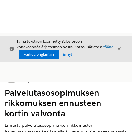
Tämä teksti on käännetty Salesforcen
konekäännösjärjestelmän avulla. Katso lisätietoja
täältä
.
Sulje
Sulje
Sulje
Vaihda englantiin
Ei nyt
Sisällysluettelo
Näytä sisällysluettelo
Palvelutasosopimuksen
rikkomuksen ennusteen
kortin valvonta
Ennusta palvelutasosopimuksen rikkomusten
todennäköisyyksiä käyttämällä koneoppimista ja reaaliaikaista