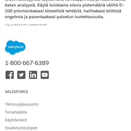
datan analyysiä. Käytä tuloksena olevia pistemääriä väliltä 0–
100 priorisoidaksesi kiireellisiä tehtäviä, hallitaksesi kriittisiä
ongelmia ja parantaaksesi palvelun luotettavuutta.
VAADITUT VERSIOT
Käytettävissä: Lightning Experiencessa
Käytettävissä:
Enterprise
Edition- ja
Unlimited
Edition -
versioissa Einstein for IT Services -lisäosalla ja AI Ac
accelerator for IT Services -lisäosalla.
1-800-667-6389
Etsi ja avaa sovelluskäynnistimestä
Vahinkotapahtumat
.
Avaa tietue Vahinkotapahtumat-sivulta.
Siirry vahinkotapahtumatietueen sivupaneelin
Palvelutasosopimuksen rikkomuksen pisteet -korttiin.
SALESFORCE
Tarkasta ennustettu pistemäärä määrittääksesi
palvelutasosopimuksen rikkomuksen todennäköisyyden.
Tietosuojalausunto
Esimerkiksi 0,08-pistemäärä osoittaa, että riski on hyvin
Turvatiedote
alhainen.
Käyttöehdot
Tunnista Parhaat ennustavat muuttujat -luettelosta tekijät,
jotka vaikuttavat pistemäärään. Yleisiin ennustaviin
Osallistumisohjeet