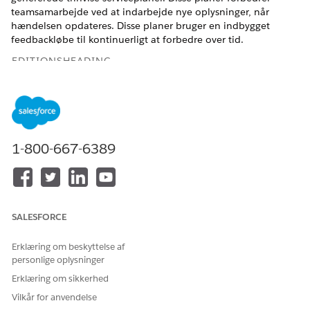
teamsamarbejde ved at indarbejde nye oplysninger, når
hændelsen opdateres. Disse planer bruger en indbygget
feedbackløbe til kontinuerligt at forbedre over tid.
EDITIONSHEADING
Tilgængelig i: Lightning Experience
Tilgængelig i:
Enterprise
og
Unlimited
Edition med
Agentforce IT Service.
1-800-667-6389
Med en serviceassistent kan du udføre disse opgaver.
Opsummer hændelsen
Serviceassistenten opsummerer automatisk nye hændelser og
SALESFORCE
giver fuldførere en hurtig oversigt. Fuldførere læser dette
sammendrag i komponenten Serviceassistent og giver
Erklæring om beskyttelse af
feedback for at bedømme dets nyttighed.
personlige oplysninger
Erklæring om sikkerhed
Kladde en servicplan
Vilkår for anvendelse
Generer en trinvis serviceplan for at løse en hændelse.