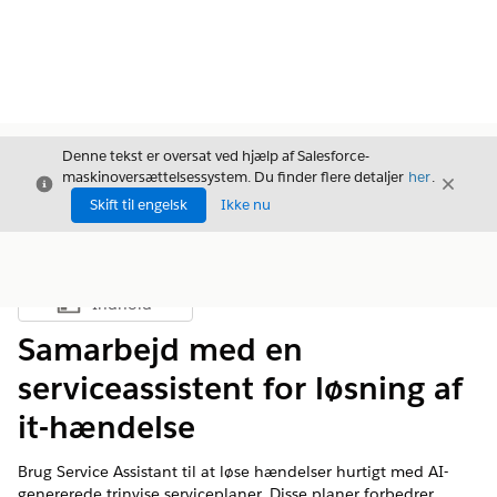
Denne tekst er oversat ved hjælp af Salesforce-
maskinoversættelsessystem. Du finder flere detaljer
her
.
Luk
Luk
Luk
Skift til engelsk
Ikke nu
Indhold
Vis indholdsfortegnelse
Samarbejd med en
serviceassistent for løsning af
it-hændelse
Brug Service Assistant til at løse hændelser hurtigt med AI-
genererede trinvise serviceplaner. Disse planer forbedrer