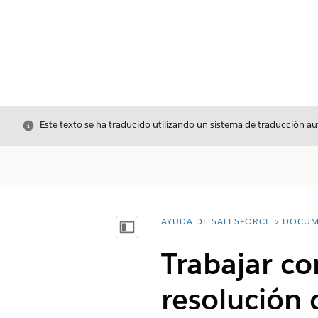
Cerrar
Este texto se ha traducido utilizando un sistema de traducción a
AYUDA DE SALESFORCE
DOCUM
Usted está aquí:
Mostrar índice de materias
Trabajar con
resolución 