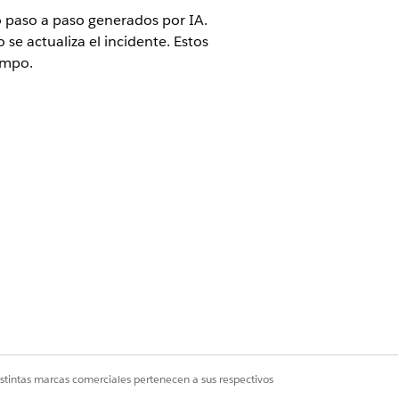
io paso a paso generados por IA.
e actualiza el incidente. Estos
empo.
os proveedores una descripción
io y proporcionan comentarios para
istintas marcas comerciales pertenecen a sus respectivos