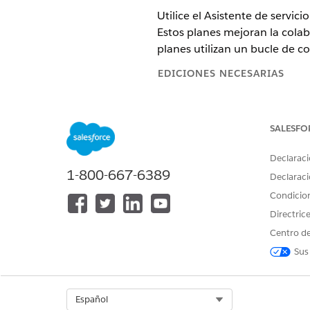
Utilice el Asistente de servi
Estos planes mejoran la cola
planes utilizan un bucle de 
EDICIONES NECESARIAS
Disponible en: Lightning Experi
SALESFO
Disponible en:
Enterprise
Editio
Declaraci
Con el Asistente de servicio, p
1-800-667-6389
Declaraci
Resumir el incidente
Condicio
Directric
El Asistente de servicio res
Centro de
general rápida. Los proveedo
Sus
calificar su utilidad.
Redactar un plan de servicio
Select Org
Español