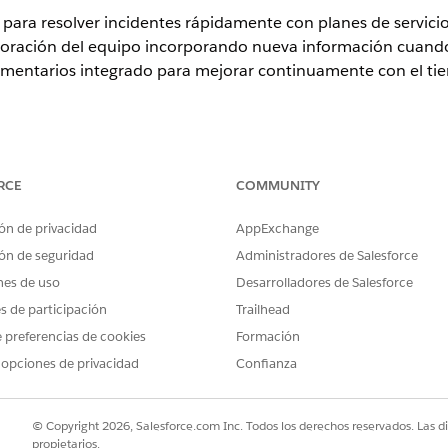
cio para resolver incidentes rápidamente con planes de servic
boración del equipo incorporando nueva información cuando s
comentarios integrado para mejorar continuamente con el ti
ence
RCE
COMMUNITY
n y
Unlimited
Edition con Agentforce IT Service.
ón de privacidad
AppExchange
uede realizar estas tareas.
ón de seguridad
Administradores de Salesforce
nes de uso
Desarrolladores de Salesforce
es de participación
Trailhead
ume automáticamente nuevos incidentes, proporcionando a l
 preferencias de cookies
Formación
res leen este resumen en el componente Asistente de servic
 opciones de privacidad
Confianza
© Copyright 2026, Salesforce.com Inc. Todos los derechos reservados. Las d
propietarios.