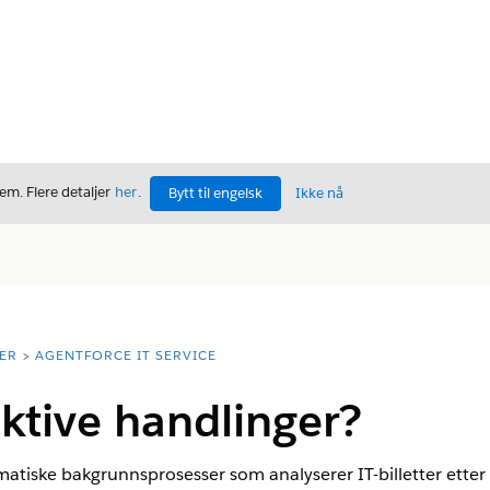
m. Flere detaljer
her
.
Bytt til engelsk
Ikke nå
ER
AGENTFORCE IT SERVICE
ktive handlinger?
matiske bakgrunnsprosesser som analyserer IT-billetter ett