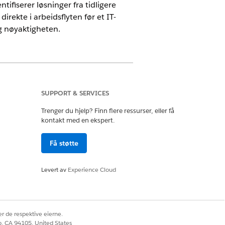
fiserer løsninger fra tidligere
irekte i arbeidsflyten før et IT-
g nøyaktigheten.
SUPPORT & SERVICES
Trenger du hjelp? Finn flere ressurser, eller få
kontakt med en ekspert.
v, noe som reduserer
Få støtte
Levert av
Experience Cloud
eksempel å oppdage et omfattende
 basert på historiske data.
r de respektive eierne.
tidligere.
co, CA 94105, United States