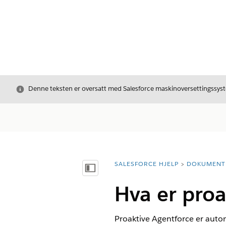
Avslutt
Denne teksten er oversatt med Salesforce maskinoversettingssyste
SALESFORCE HJELP
DOKUMENT
Du er her:
Vis innholdsfortegnelse
Hva er proa
Proaktive Agentforce er auto