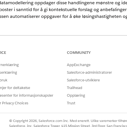
datamodellering oppdager disse handlingene mønstre og identi
ter i sanntid for å gi kontekstuelle forslag og anbefalinger d
ssen automatiserer oppgaver for å øke løsingshastigheten o
nce
mited
Edition med Agentforce IT Service.
RCE
COMMUNITY
rnerklæring
AppExchange
serklæring
Salesforce-administratorer
rbeidsflyten for IT-tjenestebehandling fra reaktiv til predikti
 bruk
Salesforce-utviklere
g (MTTR) betydelig.
njer for deltakelse
Trailhead
 med proaktive handlinger:
esenter for informasjonskapsler
Opplæring
r Privacy Choices
Trust
r raskere ved å automatisk koble sammen relaterte hendelser (for 
illetter).
validere og korrigere hendelsesattributter som kategori og prioritet
© Copyright 2026, Salesforce.com Inc. Med enerett. Ulike varemerker tilhøre
ed å proaktivt foreslå bekreftede løsninger brukt i lignende poster 
Salesforce, Inc. Salesforce Tower, 415 Mission Street, 3rd Floor, San Francis