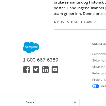
bruke semantisk og historisk 
poster. Handlingene skanner pos
team griper inn. Denne prose
NØDVENDIGE UTGAVER
Tilgjengelig i Lightning Experie
Tilgjengelig i
Enterprise
og
Unli
SALESFO
Personve
Viktige fordeler:
1-800-667-6389
Sikkerhet
Proaktive handlinger flytter a
Vilkår for
gjennomsnittstiden til løsnin
Retningsli
Her er de viktigste fordelene
Preferans
You
Identifiser viktige probleme
avbrudd fra flere individuelle b
Forbedre datakvaliteten ved å 
Øk hastigheten på løsningen v
Select Org
Norsk