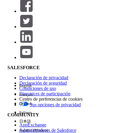
Filtros (0)
SELECCIONAR FILTROS
Agregar
Área de productos
Repercusión de función
SALESFORCE
Declaración de privacidad
Declaración de seguridad
English
Condiciones de uso
Directrices de participación
Français
Centro de preferencias de cookies
Deutsch
Sus opciones de privacidad
Edición
Italiano
COMMUNITY
日本語
AppExchange
Administradores de Salesforce
Español (México)