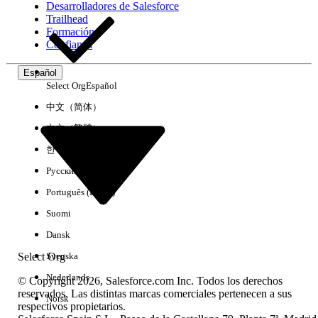
Desarrolladores de Salesforce
Trailhead
Experiencia
Formación
Confianza
Español
Select Org
Español
Borrar todo
Listo
中文（简体）
中文（繁體）
한국어
Русский
Português (Brasil)
Suomi
Dansk
Select Org
Svenska
Nederlands
© Copyright 2026, Salesforce.com Inc. Todos los derechos
reservados. Las distintas marcas comerciales pertenecen a sus
Norsk
respectivos propietarios.
No hay resultados