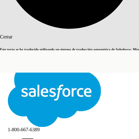
Buscar
Cerrar
Este texto se ha traducido utilizando un sistema de traducción automática de Salesforce. Más
Cambiar a inglés
Ahora no
información
aquí
.
Cerrar
Cerrar
1-800-667-6389