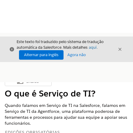
Este texto foi traduzido pelo sistema de tradução
automática da Salesforce. Mais detalhes
aqui
.
Fechar
Fecha
Fechar
Alternar para inglês
Agora não
Índice
Mostrar índice
O que é Serviço de TI?
Quando falamos em Serviço de TI na Salesforce, falamos em
Serviço de TI da Agentforce, uma plataforma poderosa de
ferramentas e processos para ajudar sua equipe a apoiar seus
funcionários.
EDIÇÕES OBRIGATÓRIAS