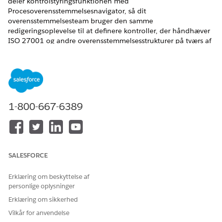
deler kontrolstyringsfunktionen med
Procesoverensstemmelsesnavigator, så dit
overensstemmelsesteam bruger den samme
redigeringsoplevelse til at definere kontroller, der håndhæver
ISO 27001 og andre overensstemmelsesstrukturer på tværs af
dine it-processer.
EDITIONSHEADING
Tilgængelig i: Lightning Experience
1-800-667-6389
Tilgængelig i:
Enterprise
,
Performance
og
Unlimited
Edition
med Agentforce IT Service.
BRUGERTILLADELSER PÅKRÆVET
SALESFORCE
Hvis du vil oprette
Tilladelsessættet
overensstemmelseskontrolle
Compliance Admin
r og valideringsprocedurer:
Erklæring om beskyttelse af
personlige oplysninger
Kontrolleringsstyringsfunktioner, som it-overensstemmelse
Erklæring om sikkerhed
bruger live i Process Compliance Navigator-appen. Derfra
Vilkår for anvendelse
opretter og versionerer overensstemmelsesmedarbejdere