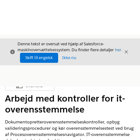
Denne tekst er oversat ved hjælp af Salesforce-
maskinoversættelsessystem. Du finder flere detaljer
her
.
Luk
Luk
Luk
Skift til engelsk
Ikke nu
Indhold
Vis indholdsfortegnelse
Arbejd med kontroller for it-
overensstemmelse
Dokumentopretteroverensstemmelseskontroller, opbyg
valideringsprocedurer og kør overensstemmelsestest ved brug
af Procesoverensstemmelsesnavigator. IT-overensstemmelse