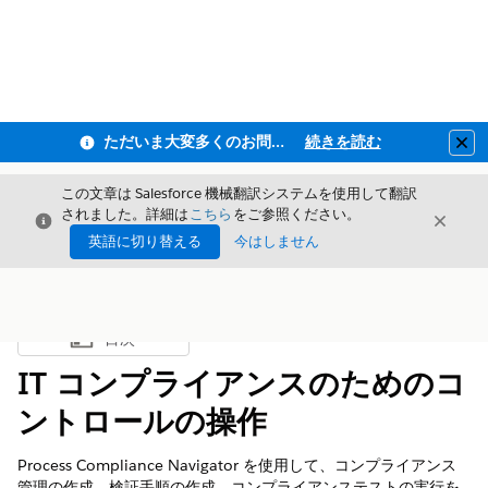
ただいま大変多くのお問い合わせをいただいており、ご連絡までにお時間を頂戴しております
続きを読む
Clo
この文章は Salesforce 機械翻訳システムを使用して翻訳
されました。詳細は
こちら
をご参照ください。
閉じる
閉じ
閉じる
英語に切り替える
今はしません
目次
目次を表示
IT コンプライアンスのためのコ
ントロールの操作
Process Compliance Navigator を使用して、コンプライアンス
管理の作成、検証手順の作成、コンプライアンステストの実行を