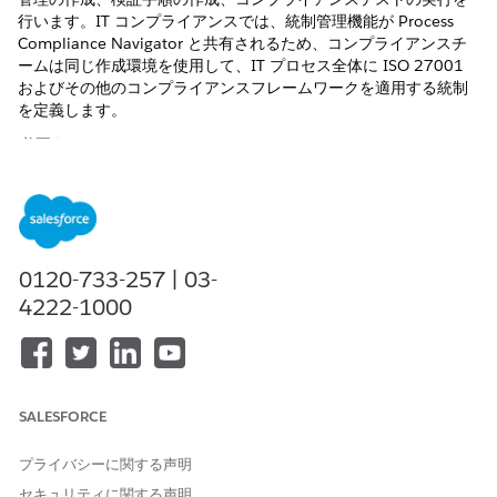
行います。IT コンプライアンスでは、統制管理機能が Process
Compliance Navigator と共有されるため、コンプライアンスチ
ームは同じ作成環境を使用して、IT プロセス全体に ISO 27001
およびその他のコンプライアンスフレームワークを適用する統制
を定義します。
必要なエディション
使用可能なインターフェース: Lightning Experience
使用可能なエディション: Agentforce IT Service が付属する
Enterprise
Edition、
Performance
Edition、および
Unlimited
0120-733-257 | 03-
Edition。
4222-1000
必要なユーザー権限
コンプライアンス管理と検証
「コンプライアンス管理者」
手順を作成する
権限セット
SALESFORCE
IT コンプライアンスで使用するコントロール管理機能は、
Process Compliance Navigator アプリケーションでライブで使
プライバシーに関する声明
用できます。コンプライアンス責任者は、コンプライアンス管理
セキュリティに関する声明