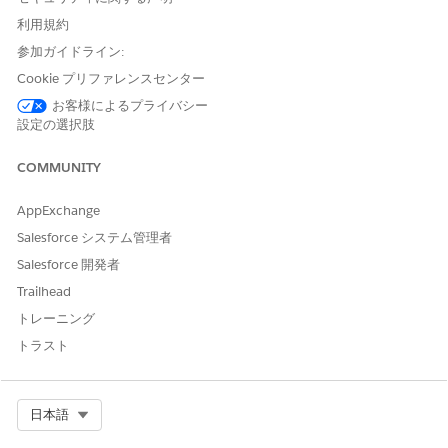
を作成してバージョン管理し、管理を検証手順にグループ化し
利用規約
て、コンテキスト定義と式セットを設定し、運用効率をテストし
て、制御を対応するビジネスプロセスと納入商品に対応付けま
参加ガイドライン:
す。IT コンプライアンスチームは、これらの同じ機能を使用し
Cookie プリファレンスセンター
て、インシデント、変更要求、サービス要求などの IT サービスレ
お客様によるプライバシー
コードを管理します。
設定の選択肢
Process Compliance Navigator ヘルプのトピックを使用して、
各タスクを完了します。
COMMUNITY
コンプライアンス管理を作成してバージョン管理し、規制とポ
AppExchange
リシーの要件を適用します。
Process Compliance Navigator ヘルプの「
コンプライアンス
Salesforce システム管理者
制御
」および「
検証コンプライアンス制御
」を参照してくださ
Salesforce 開発者
い。
Trailhead
ビジネスプロセスが呼び出すたびに手順が実行されるように、
トレーニング
コンプライアンス制御を検証手順にグループ化します。検証手
順を使用して、インシデントの根本原因分析がクローズ前にコ
トラスト
ンプライアンス要件を満たしていることを確認するなど、IT
サービスレコードにコンプライアンスチェックを適用します。
Process Compliance Navigator ヘルプの「
Validation
Select Org
日本語
Procedure」
を参照してください。
コンプライアンス統制の運用効果を評価し、テストの実行中に