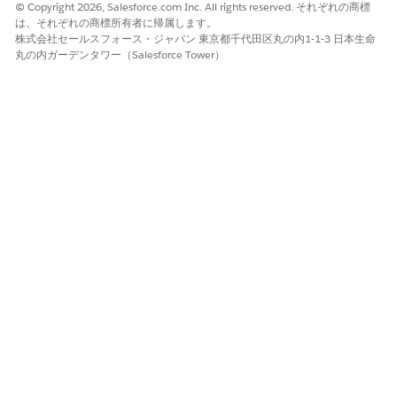
© Copyright 2026, Salesforce.com Inc. All rights reserved. それぞれの商標
検証可能な証拠を取得します。コンプライアンステストの実行
は、それぞれの商標所有者に帰属します。
を使用して、規制機関と監査人が統制が意図したとおりに機能
株式会社セールスフォース・ジャパン 東京都千代田区丸の内1-1-3 日本生命
することを確信できるようにします。
丸の内ガーデンタワー（Salesforce Tower）
Process Compliance Navigator ヘルプの「
コンプライアンス
テスト
」を参照してください。
手動レビューや外部プロセスなど、自動検証を実行しないコン
トロールの場合、コンプライアンスログ API を使用してコン
プライアンス証拠を記録します。
Process Compliance Navigator ヘルプの「
Non-Validation
Compliance Controls
」を参照してください。
プロセス所有者がワークフローに適用される保護を確認できる
ように、コンプライアンス管理バージョンを保護対象のビジネ
スプロセスにリンクします。
Process Compliance Navigator ヘルプの「
Map a
Compliance Control to
a Business Operations Process (ビ
ジネスプロセスへのコンプライアンスコントロールの対応付
け)」を参照してください。
コンプライアンス管理バージョンを保護対象のアセットにリン
クして、アセット所有者がどのコントロールがシステムをカバ
ーしているかを確認できるようにします。
Process Compliance Navigator ヘルプの「
Map a