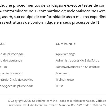
de, crie procedimentos de validação e execute testes de co
A conformidade de TI compartilha a funcionalidade de Ger
, assim, sua equipe de conformidade usa a mesma experiênci
as estruturas de conformidade em seus processos de TI.
ience
RCE
COMMUNITY
se
,
Performance
e
Unlimited
com o Serviço de TI Agentforce.
o de privacidade
AppExchange
ão de segurança
Administradores do Salesforce
PERMISSÕES DE USUÁRIO NECESSÁRIAS
e uso
Desenvolvedores do Salesforce
midade e procedimentos de
Conjunto de permissões de 
s de participação
Trailhead
 preferência de cookies
Treinamento
 de controles que a conformidade de TI usa estão ativos n
s opções de privacidade
Trust
 lá, os agentes de conformidade criam controles de confor
mentos de validação, configuram definições de contexto e 
© Copyright 2026, Salesforce.com Inc. Todos os direitos reservados. Várias m
onal e mapeiam controles para os processos de operações de 
Salesforce Brasil, Av. Jornalista Roberto Marinho, 85 - 14º andar - Cidade M