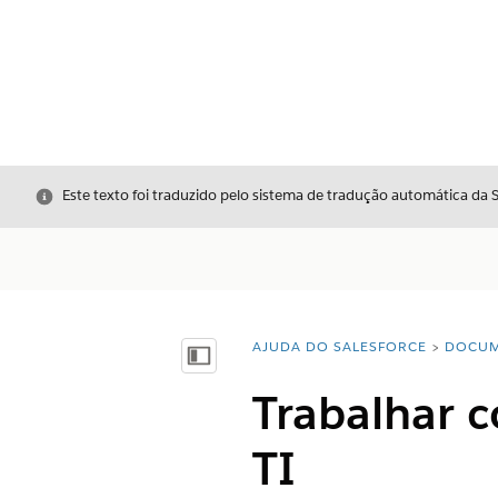
Fechar
Este texto foi traduzido pelo sistema de tradução automática da 
AJUDA DO SALESFORCE
DOCUM
Você está aqui:
Mostrar índice
Trabalhar 
TI