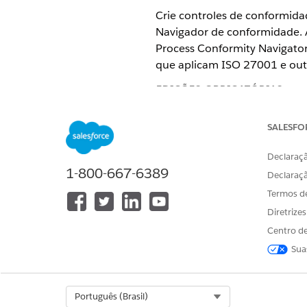
Crie controles de conformida
Navigador de conformidade. 
Process Conformity Navigator
que aplicam ISO 27001 e outr
EDIÇÕES OBRIGATÓRIAS
Disponível em: Lightning Exper
SALESFO
Disponível em: Edições
Enterpri
Declaraçã
1-800-667-6389
Declaraç
Termos d
Para criar controles de confor
Diretrize
validação:
Centro de
Os recursos de Gerenciamento
Sua
conformidade do processo. De
agrupam controles em procedi
eficácia do controle operaci
Select Org
Português (Brasil)