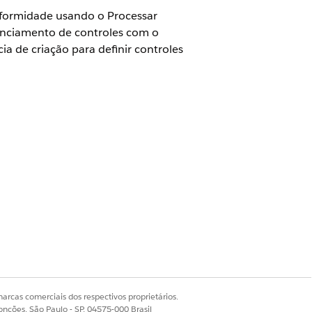
nformidade usando o Processar
enciamento de controles com o
a de criação para definir controles
Administrador de conformidade
o aplicativo Navegador de
midade de versão e versão,
conjuntos de expressões, testam a
arcas comerciais dos respectivos proprietários.
negócios e ativos que eles cobrem.
onções, São Paulo - SP, 04575-000 Brasil