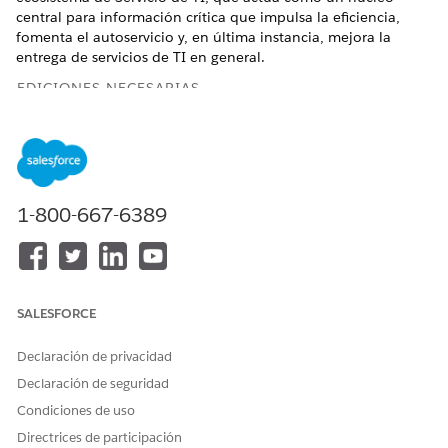
central para información crítica que impulsa la eficiencia,
fomenta el autoservicio y, en última instancia, mejora la
entrega de servicios de TI en general.
EDICIONES NECESARIAS
Disponible en: Lightning Experience
Disponible en: Ediciones
Enterprise
,
Performance
y
Unlimited
con Agentforce IT Service.
1-800-667-6389
Una base de Knowledge completa proporciona un valor
significativo en todo el panorama de Servicio de TI. Una
sólida base de Knowledge:
Acelera la resolución y la asistencia: Permite a los
SALESFORCE
empleados resolver sus problemas de forma
independiente, lo que reduce las solicitudes de asistencia
Declaración de privacidad
y potencia la eficiencia de TI haciendo que las soluciones
Declaración de seguridad
pasadas sean accesibles al instante.
Mejora la coherencia del servicio: Sistematiza la captura y
Condiciones de uso
el uso compartido de información fiable, garantizando
Directrices de participación