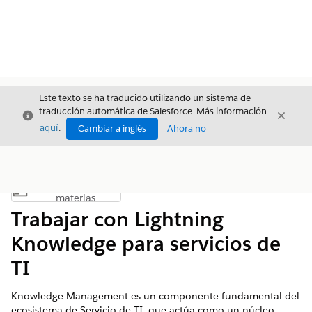
Este texto se ha traducido utilizando un sistema de
traducción automática de Salesforce. Más información
Cerrar
Cerrar
Cerrar
aquí
.
Cambiar a inglés
Ahora no
Índice de
Mostrar índice de materias
materias
Trabajar con Lightning
Knowledge para servicios de
TI
Knowledge Management es un componente fundamental del
ecosistema de Servicio de TI, que actúa como un núcleo