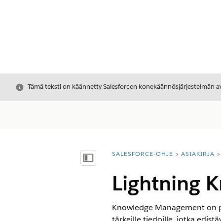
Sulje
Tämä teksti on käännetty Salesforcen konekäännösjärjestelmän avu
SALESFORCE-OHJE
ASIAKIRJA
Olet tässä:
Näytä sisällysluettelo
Lightning K
Knowledge Management on peru
tärkeille tiedoille, jotka edis