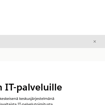
Sulje
Sulje
IT-palveluille
keskeisenä keskusjärjestelmänä
isvaltaista IT-palvelutoimitusta.