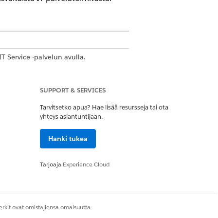
IT Service -palvelun avulla.
dge:
SUPPORT & SERVICES
tää tukipyyntöjä ja parantaa IT-
Tarvitsetko apua? Hae lisää resursseja tai ota
isen, varmistaa, että kaikki
yhteys asiantuntijaan.
rustiedoina, jotka tukevat suoraan
Hanki tukea
 parantaa palvelutoimitusta.
Tarjoaja
Experience Cloud
e IT -palvelussa.
rkit ovat omistajiensa omaisuutta.