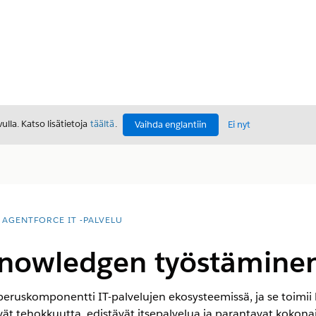
lla. Katso lisätietoja
täältä
.
Vaihda englantiin
Ei nyt
AGENTFORCE IT -PALVELU
nowledgen työstäminen 
skomponentti IT-palvelujen ekosysteemissä, ja se toimii 
tävät tehokkuutta, edistävät itsepalvelua ja parantavat kokona