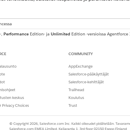
encessa
-,
Performance
Edition- ja
Unlimited
Edition -versioissa Agentforce 
rkittävää arvoa koko IT-palveluympäristössä. Vahva Knowle
RCE
COMMUNITY
 Sallii työntekijöiden ratkaista ongelmansa itsenäisesti, mikä vähen
tä ratkaisuista heti käytettävissä.
alausunto
AppExchange
uutta: Järjestelmällistää luotettavien tietojen keräämisen ja jakam
mukaisia ja parantaa loppukäyttäjien tyytyväisyyttä.
ote
Salesforce-pääkäyttäjät
utomatisoinnin: Dynaaminen, korkealaatuinen Knowledge toimii pe
dot
Salesforce-kehittäjät
Agentforce, mikä sallii järjestelmän tarjota älykkäitä vastauksia ja
misohjeet
Trailhead
tusten keskus
Koulutus
r Privacy Choices
Trust
 resursseihin ennen kuin aloitat Knowledgen käytön Agentforc
kkaaminen
© Copyright 2026, Salesforce.com Inc. Kaikki oikeudet pidätetään. Tavarame
kset
Salesforce.com EMEA Limited, Keilaranta 1, 3rd floor 02150 Espoo Finland