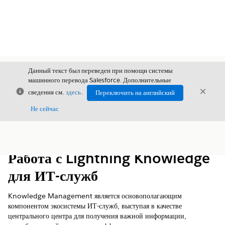
Данный текст был переведен при помощи системы
машинного перевода Salesforce. Дополнительные
Закрыть
Закры
сведения см.
здесь
.
Переключить на английский
Закрыт
Не сейчас
Содержание
Показать содержание
Работа с Lightning Knowledge
для ИТ-служб
Knowledge Management является основополагающим
компонентом экосистемы ИТ-служб, выступая в качестве
центрального центра для получения важной информации,