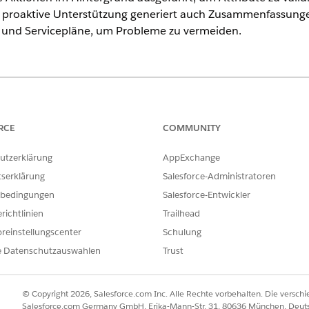
 proaktive Unterstützung generiert auch Zusammenfassung
nd Servicepläne, um Probleme zu vermeiden.
ence
nlimited
Edition mit Agentforce IT Service.
RCE
COMMUNITY
nterstützung bei einem Vorfall
utzerklärung
AppExchange
tserklärung
Salesforce-Administratoren
bedingungen
Salesforce-Entwickler
richtlinien
Trailhead
reinstellungscenter
Schulung
e Datenschutzauswahlen
Trust
© Copyright 2026, Salesforce.com Inc. Alle Rechte vorbehalten. Die versch
Salesforce.com Germany GmbH, Erika-Mann-Str. 31, 80636 München, Deut