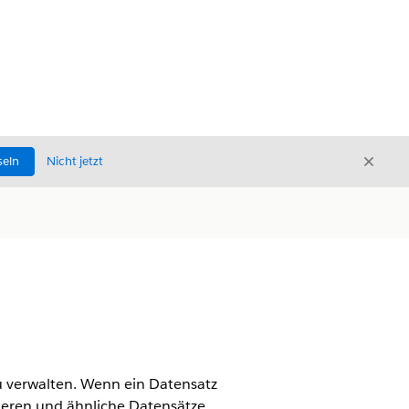
Schli
seln
Nicht jetzt
Schließ
 verwalten. Wenn ein Datensatz
dieren und ähnliche Datensätze