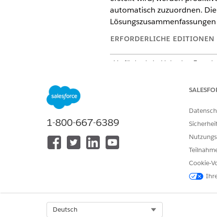
automatisch zuzuordnen. Die
Lösungszusammenfassungen u
ERFORDERLICHE EDITIONEN
Verfügbarkeit: Lightning Experi
Verfügbarkeit:
Enterprise
und
U
SALESFO
Beispiel für eine proaktive U
Datensch
1-800-667-6389
Sicherhei
Nutzungs
Teilnahme
Cookie-Vo
Ihr
Select Org
Deutsch