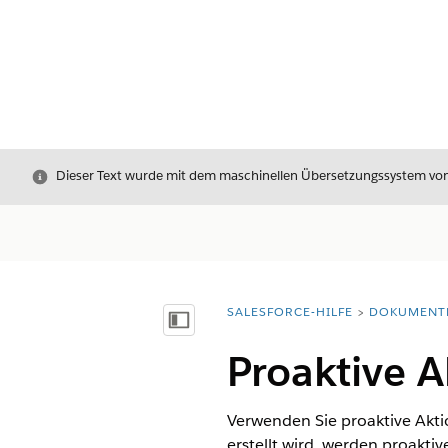
Schließen
Dieser Text wurde mit dem maschinellen Übersetzungssystem von S
SALESFORCE-HILFE
DOKUMENT
Sie befinden sich hier:
Inhalt anzeigen
Proaktive A
Verwenden Sie proaktive Akt
erstellt wird, werden proakti