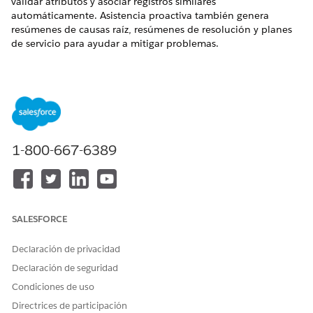
validar atributos y asociar registros similares
automáticamente. Asistencia proactiva también genera
resúmenes de causas raíz, resúmenes de resolución y planes
de servicio para ayudar a mitigar problemas.
EDICIONES NECESARIAS
Disponible en: Lightning Experience
Disponible en:
Enterprise
Edition y
Unlimited
Edition con
Agentforce IT Service.
1-800-667-6389
Ejemplo de asistencia proactiva en un incidente
SALESFORCE
Declaración de privacidad
Declaración de seguridad
Condiciones de uso
Directrices de participación