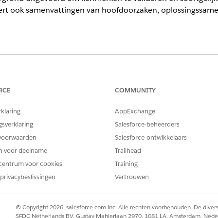
reert ook samenvattingen van hoofdoorzaken, oplossingssam
ience
limited
Edition met Agentforce IT Service.
RCE
COMMUNITY
stentie bij een incident
rklaring
AppExchange
gsverklaring
Salesforce-beheerders
voorwaarden
Salesforce-ontwikkelaars
en voor deelname
Trailhead
centrum voor cookies
Training
privacybeslissingen
Vertrouwen
© Copyright 2026, salesforce.com inc. Alle rechten voorbehouden. De dive
SFDC Netherlands BV, Gustav Mahlerlaan 2970, 1081 LA, Amsterdam, Nede