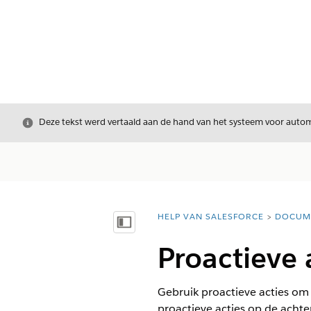
Sluiten
Deze tekst werd vertaald aan de hand van het systeem voor automa
HELP VAN SALESFORCE
DOCUM
U bent hier:
Inhoudsopgave weergeven
Proactieve 
Gebruik proactieve acties om
proactieve acties op de acht