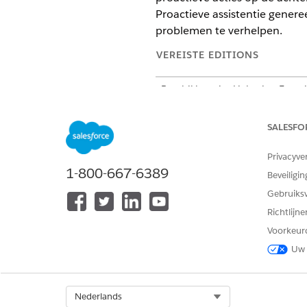
Proactieve assistentie gene
problemen te verhelpen.
VEREISTE EDITIONS
Beschikbaar in: Lightning Exper
Beschikbaar in:
Enterprise
en
Un
SALESFO
Voorbeeld van proactieve assi
Privacyve
1-800-667-6389
Beveiligin
Gebruiks
Richtlijn
Voorkeur
Uw 
Select Org
Nederlands