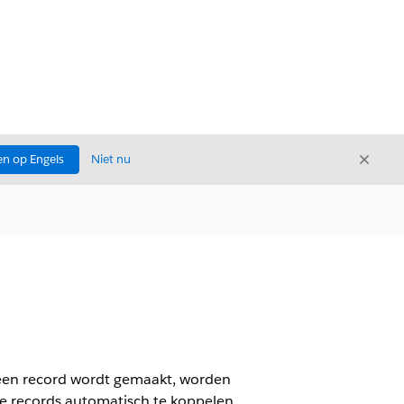
Sluite
n op Engels
Niet nu
Sluiten
 een record wordt gemaakt, worden
ke records automatisch te koppelen.