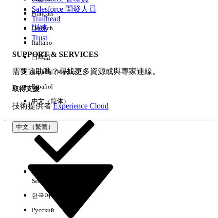
Salesforce 開發人員
Français
經驗
Trailhead
訓練
Deutsch
Trust
Italiano
SUPPORT & SERVICES
日本語
全部清除
完成
需要協助嗎？尋找更多資源或與專家連線。
Español (México)
Español
取得支援
中文（简体）
技術提供者
Experience Cloud
中文（繁體）
Select Org
中文（繁體）
한국어
Русский
沒有結果