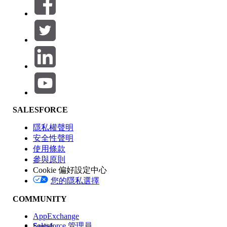
篩選條件： (0)
選取篩選
新增
產品區域
SALESFORCE
功能影響
隱私權聲明
安全性聲明
使用條款
參與原則
Cookie 偏好設定中心
版本
您的隱私選擇
COMMUNITY
AppExchange
Salesforce 管理員
English