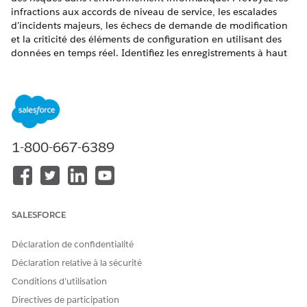
infractions aux accords de niveau de service, les escalades
d'incidents majeurs, les échecs de demande de modification
et la criticité des éléments de configuration en utilisant des
données en temps réel. Identifiez les enregistrements à haut
risque, déclenchez des réponses proactives et utilisez des
scores pilotés par les données pour prioriser les tâches et
améliorer la stabilité du service.
ÉDITIONS REQUISES
1-800-667-6389
Disponible avec : Lightning Experience
Disponible avec : les éditions
Enterprise
et
Unlimited
avec
le complément Einstein pour les services TI et le
complément Accélérateur IA pour les services TI.
SALESFORCE
Surveillance de la carte de prédiction d'infraction de
contrat de niveau de service
Déclaration de confidentialité
Prédisez les probabilités d'infraction au contrat de niveau
Déclaration relative à la sécurité
de service en utilisant l'apprentissage machine et l'analyse
Conditions d’utilisation
des données en temps réel. Utilisez les scores obtenus, de
0 à 100, pour prioriser les tâches urgentes, gérer les
Directives de participation