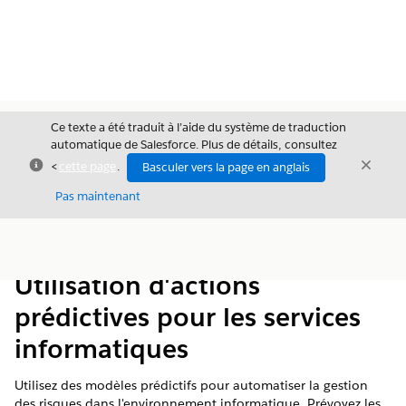
Ce texte a été traduit à l’aide du système de traduction
automatique de Salesforce. Plus de détails, consultez
Fermer
Ferme
<
cette page
.
Basculer vers la page en anglais
Fermer
Pas maintenant
Table des
Afficher la table des matières
matières
Utilisation d'actions
prédictives pour les services
informatiques
Utilisez des modèles prédictifs pour automatiser la gestion
des risques dans l'environnement informatique. Prévoyez les